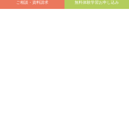
個人情報保護
同意する
方針
※
個人情報保護方針はこちら
特集一覧
会社情報
拠点一覧
プライバシーポリシー
よくある質問
お問い合わせ
サイトマップ
学生家庭教師会 全国版へ