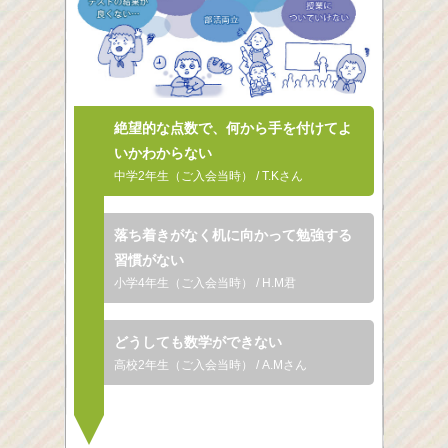
絶望的な点数で、何から
手を付けてよ
いかわからない
中学2年生（ご入会当時） / T.Kさん
落ち着きがなく机に向かって
勉強する
習慣がない
小学4年生（ご入会当時） / H.M君
どうしても数学ができない
高校2年生（ご入会当時） / A.Mさん