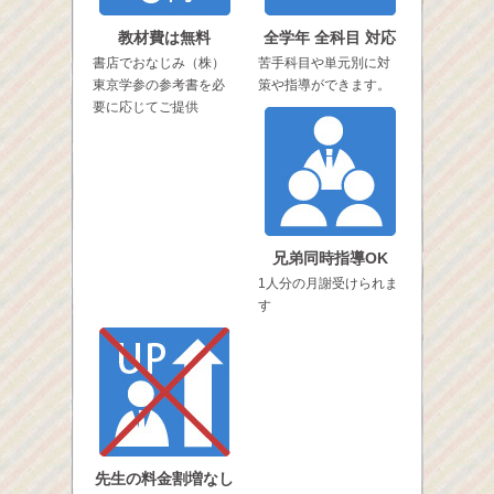
教材費は無料
全学年 全科目 対応
書店でおなじみ（株）
苦手科目や単元別に対
東京学参の参考書を必
策や指導ができます。
要に応じてご提供
兄弟同時指導OK
1人分の月謝受けられま
す
先生の料金割増なし