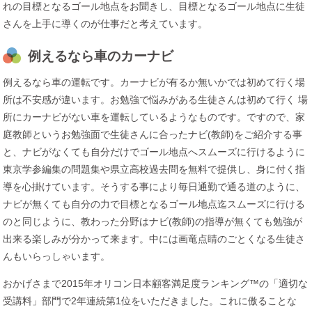
れの目標となるゴール地点をお聞きし、目標となるゴール地点に生徒
さんを上手に導くのが仕事だと考えています。
例えるなら車のカーナビ
例えるなら車の運転です。カーナビが有るか無いかでは初めて行く場
所は不安感が違います。お勉強で悩みがある生徒さんは初めて行く 場
所にカーナビがない車を運転しているようなものです。ですので、家
庭教師というお勉強面で生徒さんに合ったナビ(教師)をご紹介する事
と、ナビがなくても自分だけでゴール地点へスムーズに行けるように
東京学参編集の問題集や県立高校過去問を無料で提供し、身に付く指
導を心掛けています。そうする事により毎日通勤で通る道のように、
ナビが無くても自分の力で目標となるゴール地点迄スムーズに行ける
のと同じように、教わった分野はナビ(教師)の指導が無くても勉強が
出来る楽しみが分かって来ます。中には画竜点睛のごとくなる生徒さ
んもいらっしゃいます。
おかげさまで2015年オリコン日本顧客満足度ランキング™の「適切な
受講料」部門で2年連続第1位をいただきました。これに傲ることな