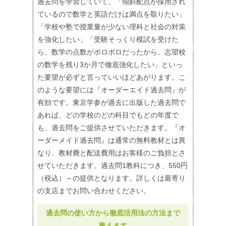
過去問を学習していて、「傾斜配点が採用され
ているので数学と英語だけは満点を取りたい」
「学校や塾で授業量が少ない理科と社会の対策
を強化したい」「受験そっくり模試を受けた
ら、数学の点数がボロボロだったから、志望校
の数学を残り3か月で徹底強化したい」といっ
た要望が必ずと言っていいほどあがります。こ
のような要望には『オーダーエイド過去問』が
有効です。東京学参が過去に出版した過去問で
あれば、どの学校のどの科目でもどの年度で
も、過去問をご提供させていただきます。『オ
ーダーメイド過去問』は通常の無料教材とは異
なり、教材費と配送費用はお客様のご負担とさ
せていただきます。過去問1教科につき、550円
（税込）～の提供となります。詳しくは最寄り
の支店までお問い合わせください。
過去問の使い方から徹底活用法の方法まで
教えます