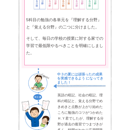
5科目の勉強の各単元を『理解する分野』
と『覚える分野』の二つに分けました。
そして、毎日の学校の授業に対する家での
学習で最低限やるべきことを明確にしまし
た。
中３の夏には頑張ったの成果
を実感できるよう になってき
ました！
英語の暗記、社会の暗記、理
科の暗記と、覚える分野でめ
きめきと点数が上がり始めた
ころに勉強のコツがつかめた
Ｈ.Ｙ君でしたが、理解する分
野が過去の復習でつまづきが