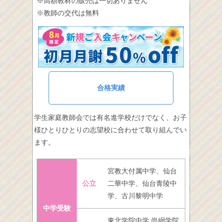
※高額教材の販売は一切ありません
※教師の交代は無料
合格実績
学生家庭教師会では有名進学校だけでなく、お子
様ひとりひとりの志望校に合わせて取り組んでい
ます。
宮教大付属中学、仙台
公立
二華中学、仙台青陵中
学、古川黎明中学
中学受験
東北学院中学 尚絅学院