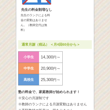
先生の料金割増なし
先生のランクによる料
金の変動はありませ
ん。（教師交代は無
料）
通常月謝（税込） ＜月4回60分から＞
14,300
～
小学生
円
20,900
～
中学生
円
25,300
～
高校生
円
塾の料金で、家庭教師が始められます！
※安心の月謝制です
※教師のランクによる月謝変動はありません