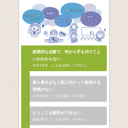
絶望的な点数で、何から
手を付けてよ
いかわからない
中学2年生（ご入会当時） / T.Kさん
落ち着きがなく机に向かって
勉強する
習慣がない
小学4年生（ご入会当時） / H.M君
どうしても数学ができない
高校2年生（ご入会当時） / A.Mさん