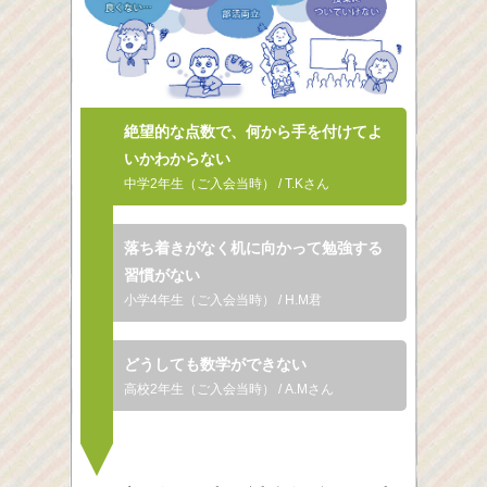
絶望的な点数で、何から
手を付けてよ
いかわからない
中学2年生（ご入会当時） / T.Kさん
落ち着きがなく机に向かって
勉強する
習慣がない
小学4年生（ご入会当時） / H.M君
どうしても数学ができない
高校2年生（ご入会当時） / A.Mさん