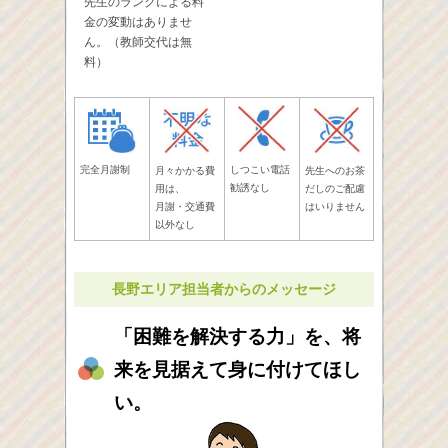
先生のランクによる料
金の変動はありませ
ん。（教師交代は無
料）
完全月謝制
しつこい電話
先生へのお茶
月々かかる費
勧誘なし
だしのご配慮
用は、
はいりません
月謝・交通費
以外なし
長野エリア担当者からのメッセージ
「困難を解決する力」を、将
来を見据えて身に付けてほし
い。