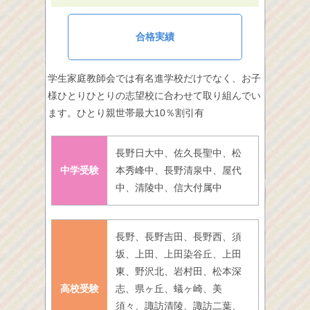
合格実績
学生家庭教師会では有名進学校だけでなく、お子
様ひとりひとりの志望校に合わせて取り組んでい
ます。ひとり親世帯最大10％割引有
長野日大中、佐久長聖中、松
中学受験
本秀峰中、長野清泉中、屋代
中、清陵中、信大付属中
長野、長野吉田、長野西、須
坂、上田、上田染谷丘、上田
東、野沢北、岩村田、松本深
高校受験
志、県ヶ丘、蟻ヶ崎、美
須々、諏訪清陵、諏訪二葉、