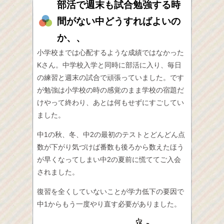
部活で週末も試合勉強する時
間がない中どうすればよいの
か、、
小学校までは心配するような成績ではなかった
Kさん。中学校入学と同時に部活に入り、毎日
の練習と週末の試合で頑張っていました。です
が勉強は小学校の時の感覚のまま学校の宿題だ
けやって終わり、あとは何もせずにすごしてい
ました。
中1の秋、冬、中2の最初のテストとどんどん点
数が下がり気づけば番数も後ろから数えたほう
が早くなってしまい中2の夏前に慌ててご入会
されました。
復習を全くしていないことが学力低下の要因で
中1からもう一度やり直す必要がありました。