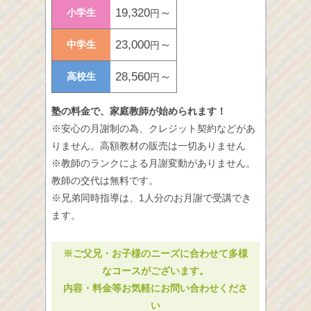
19,320
～
小学生
円
23,000
～
中学生
円
28,560
～
高校生
円
塾の料金で、家庭教師が始められます！
※安心の月謝制の為、クレジット契約などがあ
りません。高額教材の販売は一切ありません
※教師のランクによる月謝変動がありません。
教師の交代は無料です。
※兄弟同時指導は、1人分のお月謝で受講でき
ます。
※ご父兄・お子様のニーズに合わせて多様
なコースがございます。
内容・料金等お気軽にお問い合わせくださ
い