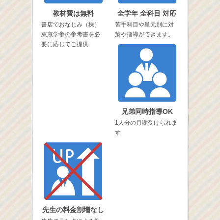
教材費は無料
全学年 全科目 対応
書店でおなじみ（株）
苦手科目や単元別に対
東京学参の参考書を必
策や指導ができます。
要に応じてご提供
兄弟同時指導OK
1人分の月謝受けられま
す
先生の料金割増なし