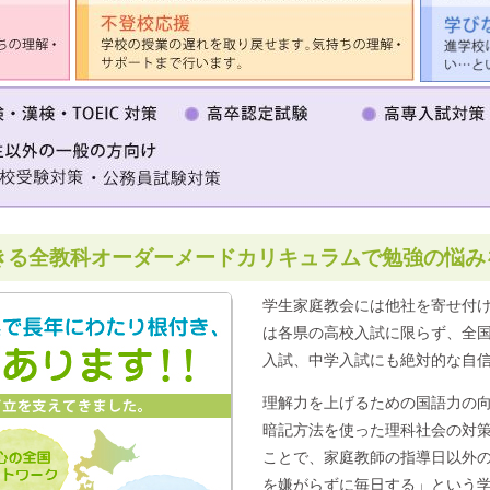
きる
全教科オーダーメードカリキュラムで勉強の悩み
学生家庭教会には他社を寄せ付
は各県の高校入試に限らず、全
入試、中学入試にも絶対的な自
理解力を上げるための国語力の
暗記方法を使った理科社会の対
ことで、家庭教師の指導日以外
を嫌がらずに毎日する」という